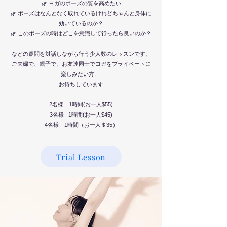
🌿 ヨガのポーズの質を高めたい
your Core
🌿 ポーズはなんとなく取れているけれどちゃんと身体に
効いているのか？
🌿 このポーズの時はどこを意識して行ったら良いのか？
などの疑問を対話しながら行う少人数のレッスンです。
ご夫婦で、親子で、お友達同士でヨガをプライベートに
楽しみたい方,
お待ちしています
Yoga Private Class
2名様 1時間(お一人$55)
3名様 1時間(お一人$45)
料金：１回１時間半＄100（１時間＄8５）
​4名様 1時間（お一人＄35）
なりたい自分の理想の体型に近づくためのサ
ポートをプライベートセッションでご指導致
Trial Lesson
します。
🌿 体幹を強化し腰痛を改善したい方
🌿 骨盤周りを整え左右の歪みを改善したい
方