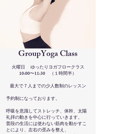
🌿 普段の歩き方、姿勢を改善したい方
🌿 瞑想と呼吸を取り入れながらリラックス
した雰囲気でストレッチしたい方
その方の最終的な体型の目標に応じて適切な
ストレッチ法と必要な筋肉トレーニングのメ
ニューを組まさせていただきます。
GroupYoga Class
また継続してご自宅でも実践できるエクササ
イズもご提案してきます。
火曜日 ゆったりヨガフロークラス
10:00〜11:30 （１時間半）
Trial Lesson
最大で７人までの少人数制のレッスン
LINE Official
予約制になっております。
呼吸を意識してストレッチ、体幹、太陽
礼拝の動きを中心に行っていきます。
普段の生活には使わない筋肉を動かすこ
とにより、左右の歪みを整え、