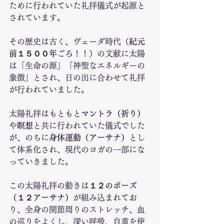
ために行われていた礼拝儀式が起源と
されています。
その歴史は古く、ヴェーダ時代（
紀元
前１５００年
ごろ！！）の文献に太陽
は「生命の源」「神聖なエネルギーの
象徴」とされ、日の出に合わせて礼拝
が行われていました。
太陽礼拝はもともと
マントラ（祈り）
や
瞑想
と共に行われていた儀式でした
が、のちに
身体運動（アーサナ）
とし
て体系化され、現代のヨガの一部にな
っていきました。
この太陽礼拝の動きは
１２のポーズ
（１２アーサナ）
が組み込まれてお
り、全身の関節周りのストレッチ、血
の巡りをよくし、深い呼吸、自重を使