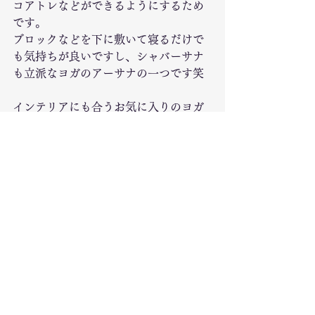
コアトレなどができるようにするため
です。
ブロックなどを下に敷いて寝るだけで
も気持ちが良いですし、シャバーサナ
も立派なヨガのアーサナの一つです笑
インテリアにも合うお気に入りのヨガ
マットを一つ手に入れて、部屋の一番
気持ちよく落ち着く場所に敷いて、お
気に入りの音楽やアロマキャンドルを
炊くなど、自分だけの癒しの空間を作
ってみてはいかがでしょうか？
自然と疲れたらその場所に行きたくな
るような、そんな環境づくりをするこ
とで、きっとヨガの時間が身近に感じ
られると思います🎶