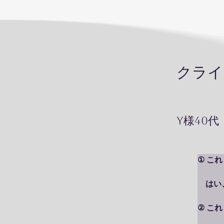
クラ
Y様40代
① こ
　はい
② こ