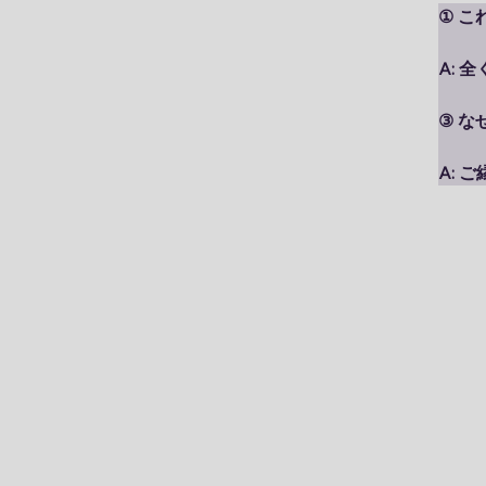
があ
① 
　　自
希望
も取
A: 
まで
③ 
⑤ 身
A: 
④ 
④ 
　心に
す。

A: 
毎回
なく
⑤ 
⑥ 他
A:
⑤ 
うにな
　1対
⑥ 