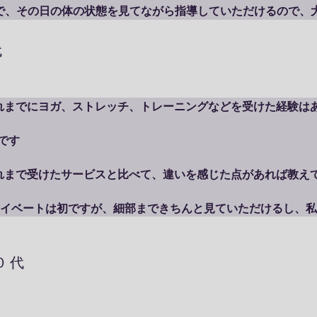
1で、その日の体の状態を見てながら指導していただけるので、
とは全く違います。

代
ぜ数あるレッスンの中から私のレッスンを選んでくださいましたか
これまでにヨガ、ストレッチ、トレーニングなどを受けた経験はあ
です

最初はジャングルシティの景品で当たったんですが）

これまで受けたサービスと比べて、違いを感じた点があれば教えて
haruko さんのお人柄と指導の正確さで続けさせていただいていま
 プライベートは初ですが、細部まできちんと見ていただけるし、
グラムを臨機応変に対応していただけるところが大きく違うと思
０代
ッスンを受けてみて「ここが良かった」と感じたポイントは何です
なぜ数あるレッスンの中から私のレッスンを選んでくださいました
プライベートは相手のプログラムを押し付けられて、毎回怒られ