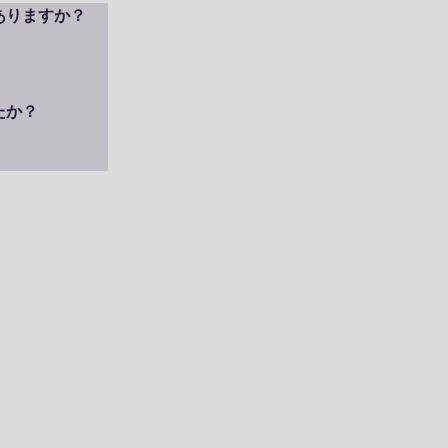
を設定した私の
りますか？

で、忙しい中で
があるのが、今


か？

すか？

すか？

ていると思いま
説明。体だけで
です。

うと心がけるよ
。時間もフレキシ