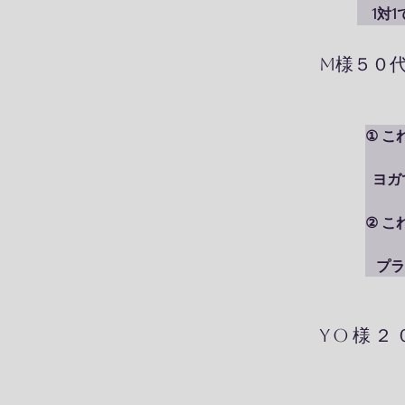
　1対
クラス
​M様５０
③ な
① 
  ヨガ
  （
② 
   
  
プロ
YO様２
④ レ
③ 
  