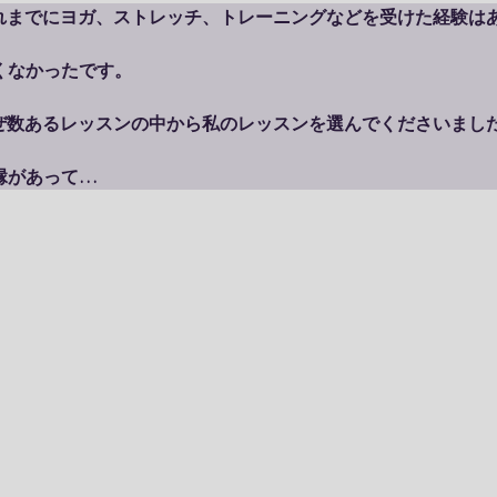
りましたが、はるこさんは全くそんなことがなく、長いスパン
これまでにヨガ、ストレッチ、トレーニングなどを受けた経験はあ
分の弱いポイントを理解し、強化することができています。

やペースに合ったちょうど良いプログラムを提供してくれるの
り組みやすく、また終わるととても体がスッキリしていて効果
全くなかったです。

に経験したことのない充実感を与えてくれるからだと思います。
なぜ数あるレッスンの中から私のレッスンを選んでくださいました
体だけでなく、心や日常生活への気づきはありましたか？

ご縁があって

レッスンを受けてみて「ここが良かった」と感じたポイントは何で
レッスンを受けてみて「ここが良かった」と感じたポイントは何で
積もったストレスを聞いていただけることで、身体も楽になっ
姿勢が良くなって日々の生活が快適になりました。

ちょうど良い数の新しい動きが提案されるところとその詳しい
、頭でも理解できるので、日々に思い出しやすいし活用しやすい
身体だけでなく、心や日常生活への気づきはありましたか？

の人に紹介するとしたら、どのように説明しますか？

 姿勢を正しているだけなんですけど、行動も言動もちゃんとしよ
身体だけでなく、心や日常生活への気づきはありましたか？

りました。

1または少人数で、自分には何が必要できるので、おすすめです
他の人に紹介するとしたら、どのように説明しますか？
