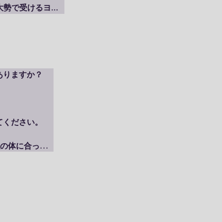
大勢で受けるヨガ
？

りますか？

ください。

す

私の体に合った
います。

か？

か？

るようなイメージ