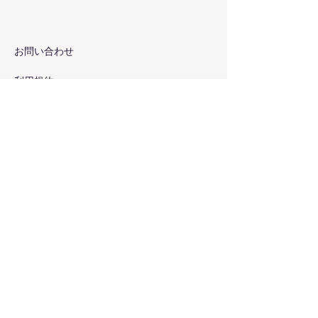
お問い合わせ
利用規約
特定商取引法に基づく表記（例）
Cookie（クッキー）ポリシー
Email：
komiyaharuko987@gmail.com
メルマガ配信登録